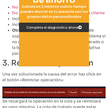
Calcula en 2 minutos cuánto tiempo
No encuentra la carpeta cliente
puedes ahorrar en tu asesoría con tus
No encuentra los archivos en la carpeta cliente
propios datos personalizados
Incidencias con el municipio en Legalia
Incidencias con el certificado
Completa el diagnóstico ahora
Otros motivos:
consulta con el equipo de
soporte para ver cómo solventar el problema si
no conoces bien la causa que lo ha generado o
la leyenda no es suficientemente descriptiva
para que puedas aislar la causa
3. Reinicia la operación
Una vez solucionada la causa del error haz click en
el botón «Reiniciar operación»:
Se recargará la operación en la cola y se reiniciará
en unos minutos. La cola de trabajo puede estar