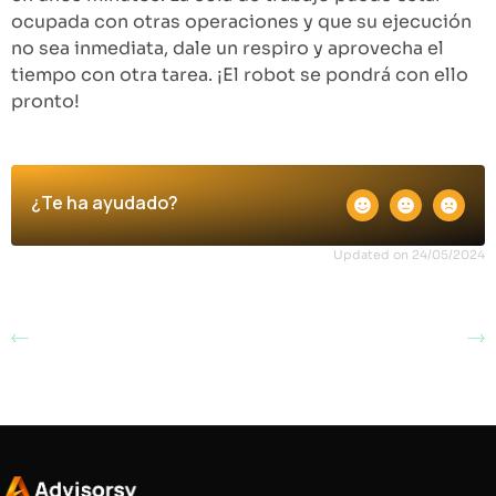
ocupada con otras operaciones y que su ejecución
no sea inmediata, dale un respiro y aprovecha el
tiempo con otra tarea. ¡El robot se pondrá con ello
pronto!
¿Te ha ayudado?
Updated on 24/05/2024
Errores habituales y
Cancelar una
soluciones con rutas
operación enviada al
de carpeta cliente en
robot de Libros
Libros Oficiales