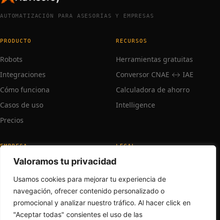
AUTOMATIZACIÓN PARA ASESORÍAS Y EMPRESAS
PRODUCTO
RECURSOS
Robots
Herramientas gratuitas
Integraciones
Conversor CNAE ↔ IAE
Cómo funciona
Calculadora de ahorro
Casos de uso
Intelligence
Precios
EMPRESA
LEGAL
Valoramos tu privacidad
Sobre nosotros
Aviso legal
Trabaja con nosotros
Privacidad
Usamos cookies para mejorar tu experiencia de
navegación, ofrecer contenido personalizado o
Contacto
promocional y analizar nuestro tráfico. Al hacer click en
Soporte
"Aceptar todas" consientes el uso de las