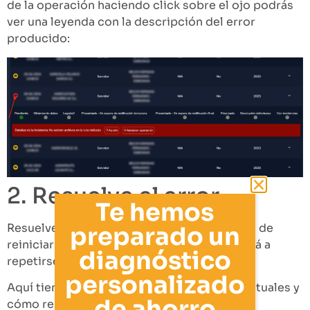
de la operación haciendo click sobre el ojo podrás
ver una leyenda con la descripción del error
producido:
2. Resuelve el error
Te hemos
Resuelve el error que se ha producido antes de
preparado un
reiniciar la operación, de lo contrario volverá a
diagnóstico
repetirse el error de nuevo.
personalizado
Aquí tienes una lista de los errores más habituales y
de ahorro
cómo resolverlos: