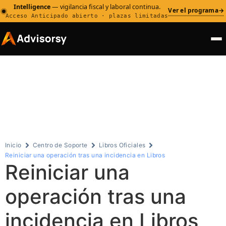
Intelligence
— vigilancia fiscal y laboral continua.
Ver el programa
→
Acceso Anticipado abierto · plazas limitadas
Centro de
Soporte
Inicio
Centro de Soporte
Libros Oficiales
Reiniciar una operación tras una incidencia en Libros
Reiniciar una
operación tras una
incidencia en Libros