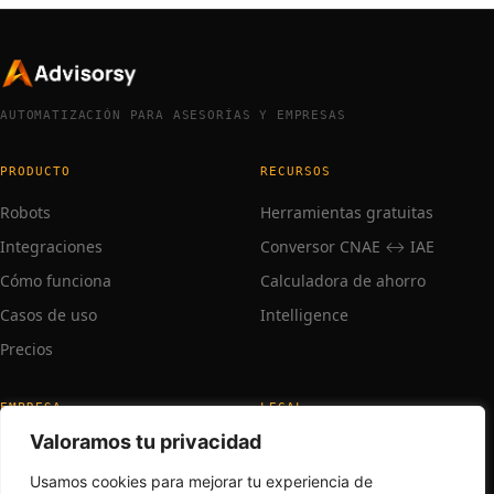
AUTOMATIZACIÓN PARA ASESORÍAS Y EMPRESAS
PRODUCTO
RECURSOS
Robots
Herramientas gratuitas
Integraciones
Conversor CNAE ↔ IAE
Cómo funciona
Calculadora de ahorro
Casos de uso
Intelligence
Precios
EMPRESA
LEGAL
Valoramos tu privacidad
Sobre nosotros
Aviso legal
Trabaja con nosotros
Privacidad
Usamos cookies para mejorar tu experiencia de