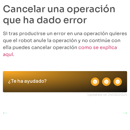
Cancelar una operación
que ha dado error
Si tras producirse un error en una operación quieres
que el robot anule la operación y no continúe con
ella puedes cancelar operación
como se explica
aquí
.
¿Te ha ayudado?
Updated on 24/05/2024
Reiniciar una
Solucionar incidencia
operación tras una
municipios en Legalia
incidencia en Libros
para el robot de Libros