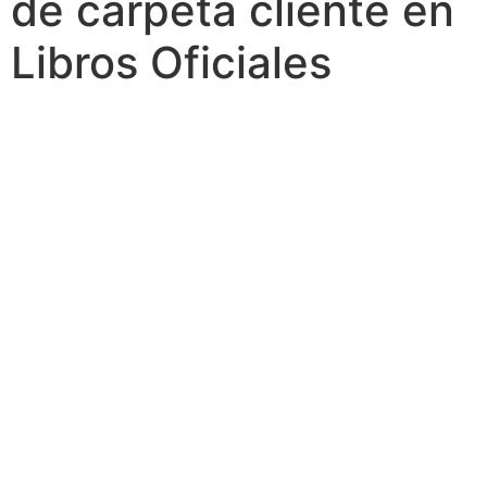
de carpeta cliente en
Libros Oficiales
Tabla de contenidos
¿Qué es la carpeta cliente?
Estructura de la ruta para la carpeta cliente
Errores habituales en la ruta de la carpeta cliente
Error habitual 1: Puntos al final del nombre de
un directorio
Error habitual 2: Unidades distintas para el
usuario del robot
Error habitual 3: Comas, puntos y espacios
distintos
Error habitual 4: Falta carpeta del año
Reiniciar o reintentar una operación que ha dado
error