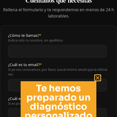
Cuéntanos qué necesitas
Rellena el formulario y te respondemos en menos de 24 h
laborables.
¿Cómo te llamas?
*
Indica solo tu nombre, sin apellidos
¿Cuál es tu email?
*
Si ya nos conocemos, por favor, usa el mismo email que la última
vez
Te hemos
preparado un
¿Cuál es tu teléfono?
*
diagnóstico
Si es posible, preferimos tu teléfono directo
personalizado