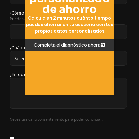
de ahorro
¿Cómo se llama tu asesoría?
*
Calcula en 2 minutos cuánto tiempo
Puede ser el nombre comercial o la denominación social
puedes ahorrar en tu asesoría con tus
propios datos personalizados
Completa el diagnóstico ahora
¿Cuántos sois en el equipo?
*
¿En qué podemos ayudarte?
*
Necesitamos tu consentimiento para poder continuar: