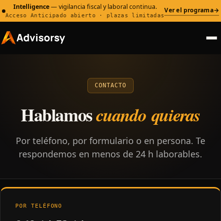
Intelligence
— vigilancia fiscal y laboral continua.
Ver el programa
→
Acceso Anticipado abierto · plazas limitadas
CONTACTO
Hablamos
cuando quieras
Por teléfono, por formulario o en persona. Te
respondemos en menos de 24 h laborables.
POR TELÉFONO