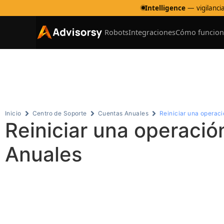
Intelligence
— vigilancia
Robots
Integraciones
Cómo funcion
Ce
Inicio
Centro de Soporte
Cuentas Anuales
Reiniciar una operaci
Reiniciar una operació
Anuales
Tabla de contenidos
1. Identifica la causa del error
2. Resuelve el error