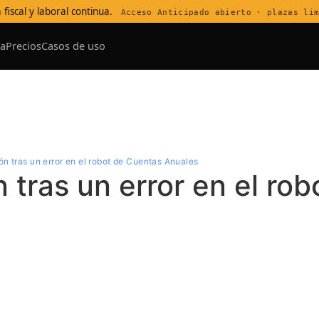
 fiscal y laboral continua.
Acceso Anticipado abierto · plazas li
a
Precios
Casos de uso
ntro de Soporte
ón tras un error en el robot de Cuentas Anuales
n tras un error en el ro