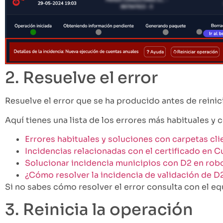
2. Resuelve el error
Resuelve el error que se ha producido antes de reinici
Aquí tienes una lista de los errores más habituales y 
Errores habituales y soluciones con carpetas cl
Incidencias relacionadas con el certificado en 
Solucionar incidencia municipios con D2 en rob
¿Cómo resolver la incidencia de validación de D
Si no sabes cómo resolver el error consulta con el e
3. Reinicia la operación