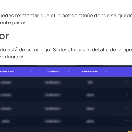
uedes reintentar que el robot continúe donde se quedó
iente pasos:
ror
o está de color rojo. Si despliegas el detalle de la op
producido: