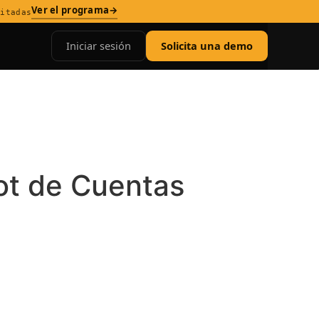
Ver el programa
→
mitadas
Iniciar sesión
Solicita una demo
bot de Cuentas