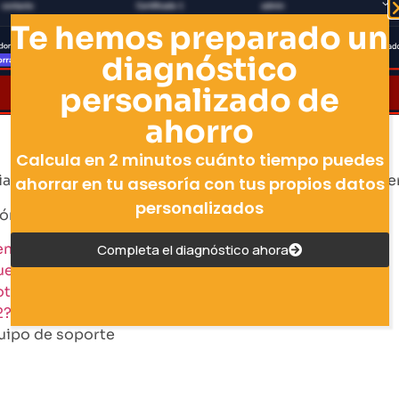
Te hemos preparado un
diagnóstico
personalizado de
ahorro
Calcula en 2 minutos cuánto tiempo puedes
ar la operación, de lo contrario volverá a repetirse el 
ahorrar en tu asesoría con tus propios datos
personalizados
cómo resolverlos:
iente en robot Cuentas Anuales
Completa el diagnóstico ahora
Cuentas Anuales
ot de Cuentas Anuales
2?
quipo de soporte