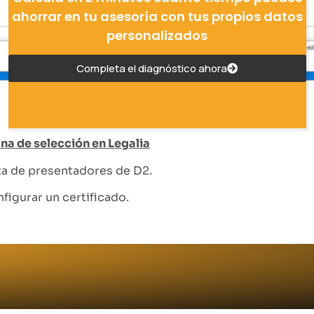
ahorrar en tu asesoría con tus propios datos
personalizados
Completa el diagnóstico ahora
na de selección en Legalia
ta de presentadores de D2.
figurar un certificado.