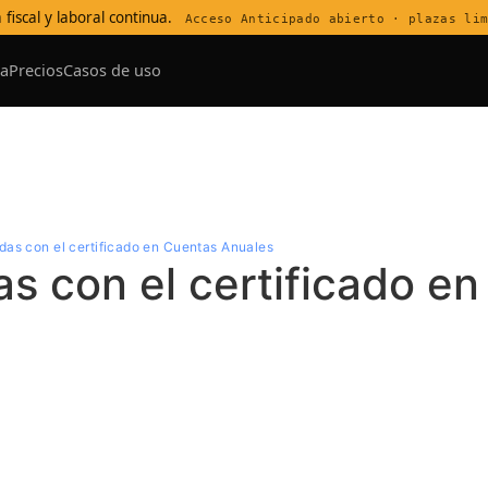
 fiscal y laboral continua.
Acceso Anticipado abierto · plazas li
a
Precios
Casos de uso
ntro de Soporte
das con el certificado en Cuentas Anuales
as con el certificado e
orador
ot