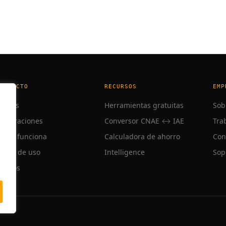
Solucionar incidencia munici
RODUCTO
RECURSOS
EMP
obots
Herramientas gratuitas
Sob
ntegraciones
Conversor CNAE ↔ IAE
Tra
ómo funciona
Calculadora de ahorro
Con
asos de uso
Intelligence
Sop
recios