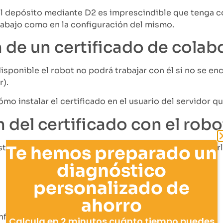
 el depósito mediante D2 es imprescindible que tenga 
trabajo como en la configuración del mismo.
n de un certificado de cola
disponible el robot no podrá trabajar con él si no se e
r).
o instalar el certificado en el usuario del servidor que
 del certificado con el robo
Te hemos preparado un
stalado en la instancia debemos configurarlo o asociar
diagnóstico
personalizado de
ahorro
nfiguración de Windows para el certificado:
Calcula en 2 minutos cuánto tiempo puedes