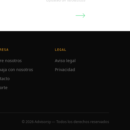
Updated on 18/06/2025
pios con D2 en robot de Cuentas
Anuales
RESA
LEGAL
re nosotros
Aviso legal
baja con nosotros
Privacidad
tacto
orte
© 2026 Advisorsy — Todos los derechos reservados