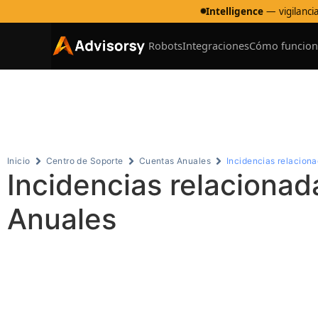
Intelligence
— vigilancia
Robots
Integraciones
Cómo funcion
Ce
Inicio
Centro de Soporte
Cuentas Anuales
Incidencias relaciona
Incidencias relacionad
Anuales
Tabla de contenidos
Instalación y configuración de un certificado de colab
Asociación o configuración del certificado con el rob