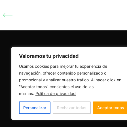
Extracción Cuentas Anuales de A3 Soc
P
Valoramos tu privacidad
R
AUTOMATIZACIÓN PARA ASESORÍAS Y EMPRESAS
Usamos cookies para mejorar tu experiencia de
I
navegación, ofrecer contenido personalizado o
C
promocional y analizar nuestro tráfico. Al hacer click en
C
"Aceptar todas" consientes el uso de las
mismas.
Política de privacidad
P
Personalizar
Rechazar todas
Aceptar todas