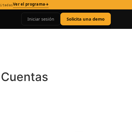
Ver el programa
→
mitadas
Iniciar sesión
Solicita una demo
n Cuentas