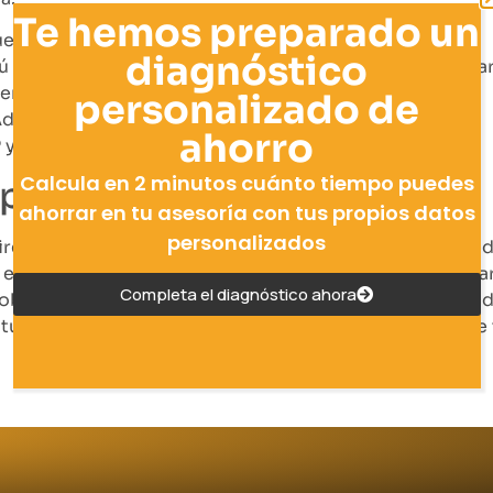
Te hemos preparado un
e tiene la incidencia reseñada.
diagnóstico
enú «Formulario > Comprobar validaciones» para ejecuta
en el ERP.
personalizado de
dvisorsy y reinicia la operación.
ahorro
P y seguirá de nuevo los pasos establecidos
Calcula en 2 minutos cuánto tiempo puedes
mpresa en D2?
ahorrar en tu asesoría con tus propios datos
personalizados
irectorio de trabajo esté configurado de forma que tod
empresa en el directorio actual es posible que el usuari
Completa el diagnóstico ahora
robable porque el ERP suele dejar los paquetes genera
ituación puedes resolverlo cambiando el directorio de 