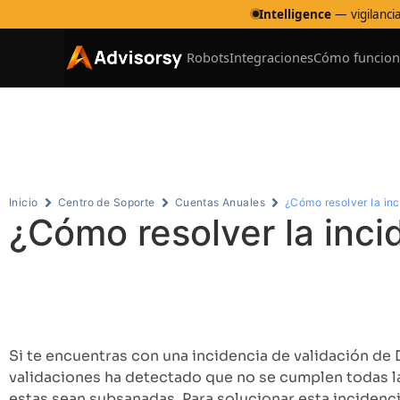
Intelligence
— vigilancia
Robots
Integraciones
Cómo funcion
Ce
Inicio
Centro de Soporte
Cuentas Anuales
¿Cómo resolver la in
¿Cómo resolver la inci
Tabla de contenidos
¿Qué ocurre si no ves la empresa en D2?
Si te encuentras con una incidencia de validación de D
validaciones ha detectado que no se cumplen todas las
estas sean subsanadas. Para solucionar esta incidenci