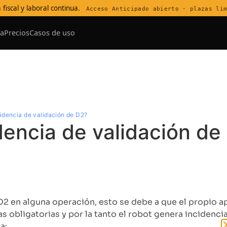
 fiscal y laboral continua.
Acceso Anticipado abierto · plazas li
a
Precios
Casos de uso
ntro de Soporte
cidencia de validación de D2?
dencia de validación de
2 en alguna operación, esto se debe a que el propio apli
 obligatorias y por la tanto el robot genera incidenci
a: