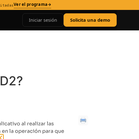
Ver el programa
→
mitadas
Iniciar sesión
Solicita una demo
 D2?
cativo al realizar las
a en la operación para que