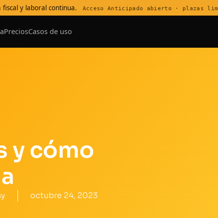
 fiscal y laboral continua.
Acceso Anticipado abierto · plazas li
a
Precios
Casos de uso
s y cómo
na
sy
octubre 24, 2023