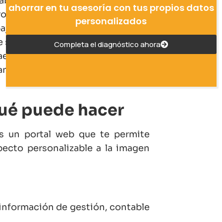
fabricantes de software propio y
ahorrar en tu asesoría con tus propios datos
ros.
personalizados
abajo y planes de implantación para
 sus clientes.
Completa el diagnóstico ahora
aestructura de Servidores Cloud y
vances en seguridad y adaptados a
ué puede hacer
s un portal web que te permite
pecto personalizable a la imagen
 información de gestión, contable