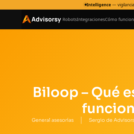
Intelligence
— vigilancia
Robots
Integraciones
Cómo funcion
Biloop – Qué e
funcio
General asesorías
Sergio de Advisor