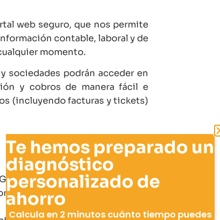
tal web seguro, que nos permite
 información contable, laboral y de
n cualquier momento.
s y sociedades podrán acceder en
ción y cobros de manera fácil e
os (incluyendo facturas y tickets)
Te hemos preparado un
diagnóstico
personalizado de
 Gold de Wolters Kluwer y ponen a
ones de Gestión Empresarial y de
ahorro
Calcula en 2 minutos cuánto tiempo puedes