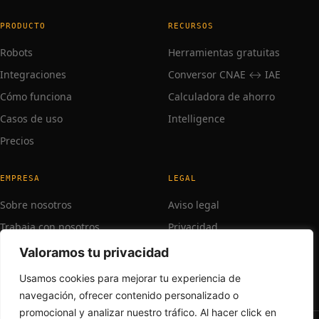
PRODUCTO
RECURSOS
Robots
Herramientas gratuitas
Integraciones
Conversor CNAE ↔ IAE
Cómo funciona
Calculadora de ahorro
Casos de uso
Intelligence
Precios
EMPRESA
LEGAL
Sobre nosotros
Aviso legal
Trabaja con nosotros
Privacidad
Contacto
Valoramos tu privacidad
Soporte
Usamos cookies para mejorar tu experiencia de
navegación, ofrecer contenido personalizado o
promocional y analizar nuestro tráfico. Al hacer click en