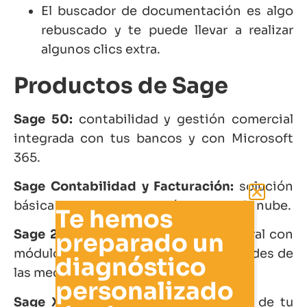
El buscador de documentación es algo
rebuscado y te puede llevar a realizar
algunos clics extra.
Productos de Sage
Sage 50:
contabilidad y gestión comercial
integrada con tus bancos y con Microsoft
365.
Sage Contabilidad y Facturación:
solución
básica para startups y autónomos en la nube.
Te hemos
Sage 200:
solución de gestión integral con
preparado un
módulos que se adapta a las necesidades de
diagnóstico
las medianas empresas.
personalizado
Sage X3:
te ofrece una visión única de tu