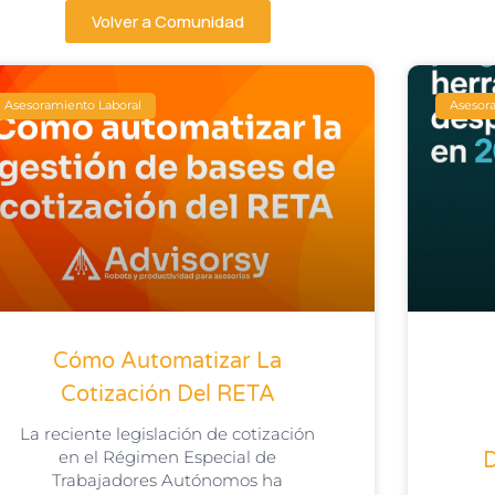
Volver a Comunidad
Asesoramiento Laboral
Asesora
Cómo Automatizar La
Cotización Del RETA
La reciente legislación de cotización
en el Régimen Especial de
Trabajadores Autónomos ha