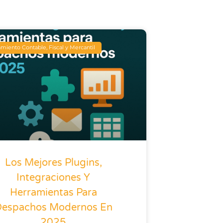
miento Contable, Fiscal y Mercantil
Los Mejores Plugins,
Integraciones Y
Herramientas Para
Despachos Modernos En
2025