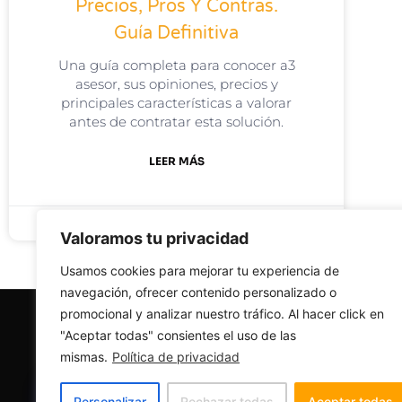
Precios, Pros Y Contras.
Guía Definitiva
Una guía completa para conocer a3
asesor, sus opiniones, precios y
principales características a valorar
antes de contratar esta solución.
LEER MÁS
Sergio de Advisorsy
Valoramos tu privacidad
Usamos cookies para mejorar tu experiencia de
navegación, ofrecer contenido personalizado o
promocional y analizar nuestro tráfico. Al hacer click en
"Aceptar todas" consientes el uso de las
mismas.
Política de privacidad
AUTOMATIZACIÓN PARA ASESORÍAS Y EMPRESAS
Personalizar
Rechazar todas
Aceptar todas