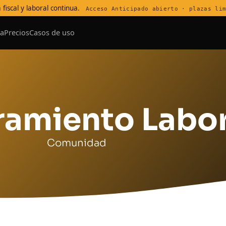
 fiscal y laboral continua.
Acceso Anticipado abierto · plazas li
a
Precios
Casos de uso
amiento Labor
Comunidad