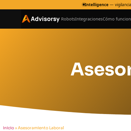
Intelligence
— vigilancia
Robots
Integraciones
Cómo funcion
Asesor
Inicio
»
Asesoramiento Laboral