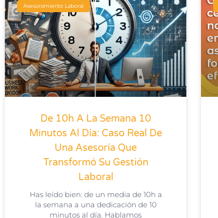
Asesoramiento Laboral
De 10h A La Semana 10
Minutos Al Día: Caso Real De
Una Asesoría Que
Transformó Su Gestión
Laboral
Has leído bien: de un media de 10h a
la semana a una dedicación de 10
minutos al día. Hablamos