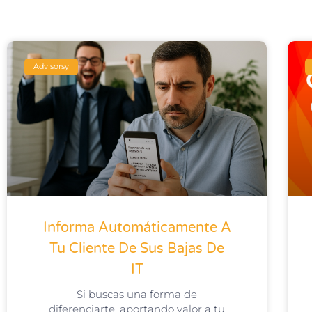
Advisorsy
Informa Automáticamente A
Tu Cliente De Sus Bajas De
IT
Si buscas una forma de
diferenciarte, aportando valor a tu