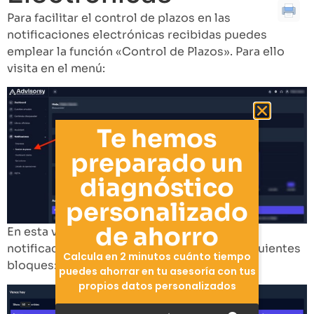
Para facilitar el control de plazos en las
notificaciones electrónicas recibidas puedes
emplear la función «Control de Plazos». Para ello
visita en el menú:
Te hemos
preparado un
diagnóstico
personalizado
de ahorro
En esta vista podrás ver un resumen de las
notificaciones en curso agrupado en los siguientes
Calcula en 2 minutos cuánto tiempo
bloques:
puedes ahorrar en tu asesoría con tus
propios datos personalizados