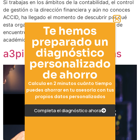
Si trabajas en los ámbitos de la contabilidad, el control
de gestión o la dirección financiera y aún no conoces
ACCID, ha llegado el momento de descubrir por qué
esta organización se ha convertido en el punto de
Te hemos
encuentro indispensable para profesionales y
preparado un
académicos de toda Cataluña
diagnóstico
a3pilot y sus alternativas
personalizado
de ahorro
Calcula en 2 minutos cuánto tiempo
puedes ahorrar en tu asesoría con tus
propios datos personalizados
Completa el diagnóstico ahora