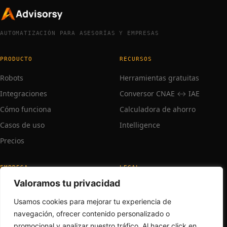
AUTOMATIZACIÓN PARA ASESORÍAS Y EMPRESAS
PRODUCTO
RECURSOS
Robots
Herramientas gratuitas
Integraciones
Conversor CNAE ↔ IAE
Cómo funciona
Calculadora de ahorro
Casos de uso
Intelligence
Precios
EMPRESA
LEGAL
Valoramos tu privacidad
Sobre nosotros
Aviso legal
Trabaja con nosotros
Privacidad
Usamos cookies para mejorar tu experiencia de
navegación, ofrecer contenido personalizado o
Contacto
promocional y analizar nuestro tráfico. Al hacer click en