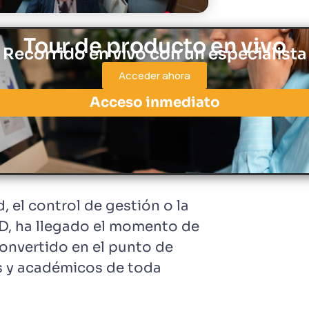
Tour de producto en vivo
Recorrido en vivo con un especialista
Acceder ahora
Acceso inmediato
, el control de gestión o la
ID, ha llegado el momento de
convertido en el punto de
s y académicos de toda