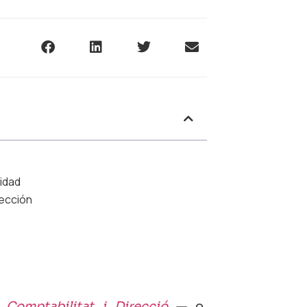
vidad
rección
 Comptabilitat i Direcció
— o,