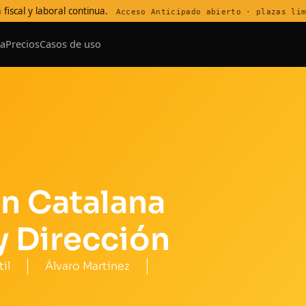
 fiscal y laboral continua.
Acceso Anticipado abierto · plazas li
a
Precios
Casos de uso
n Catalana
y Dirección
il
Álvaro Martínez