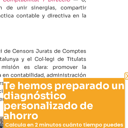
 de unir sinergias, compartir
ctica contable y directiva en la
egi de Censors Jurats de Comptes
alunya y el Col·legi de Titulats
 misión es clara: promover la
ua en contabilidad, administración
Te hemos preparado un
rsidad y empresa. A través de
ociación fomenta la adopción de
diagnóstico
rente a los cambios normativos y
personalizado de
ahorro
Calcula en 2 minutos cuánto tiempo puedes