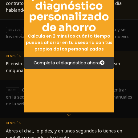
diagnóstico
contrato. Tu cliente pide altas por WhatsApp 24 h al día
hablando con una IA.
personalizado
de ahorro
Descargas modelos y documentos a mano y se
ENVÍOS
Calcula en 2 minutos cuánto tiempo
los envías a tus clientes. Cada periodo empiezas de nuevo.
puedes ahorrar en tu asesoría con tus
→
propios datos personalizados
Completa el diagnóstico ahora
El envío de documentos es automático, 24 h al día, sin
ninguna intervención manual.
Cuando te piden un documento tienes que entrar
DOCS
en la sede, cargar el certificado y seguir los pasos manuales
de la web.
→
Abres el chat, lo pides, y en unos segundos lo tienes en
pantalla o enviado a tu cliente.