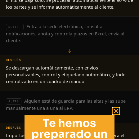
El FIE se baja solo, se procesan automáticamente el 90 % de
los partes y se informa automáticamente al cliente.
Entra a la sede electrónica, consulta
NOTIF.
notificaciones, anota y controla plazos en Excel, envía al
cliente.
→
Se descargan automáticamente, con envíos
personalizables, control y etiquetado automático, y todo
centralizado en un cuadro de mando.
Alguien está de guardia para las altas y las sube
ALTAS
manualmente una a una al ERP.
→
Te hemos
preparado un
Importas Excel masivos, se tramita el alta y se genera el