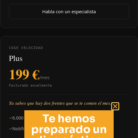
Habla con un especialista
COGE VELOCIDAD
Plus
199 €
/mes
Facturado anualmente
Ya sabes que hay dos frentes que se te comen el mes.
Te hemos
6.000 operaciones/año
✓
preparado un
Notificaciones Electrónicas
✓