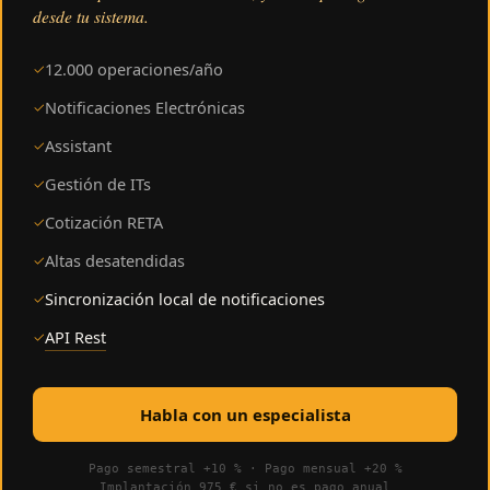
desde tu sistema.
12.000 operaciones/año
✓
Notificaciones Electrónicas
✓
Assistant
✓
Gestión de ITs
✓
Cotización RETA
✓
Altas desatendidas
✓
Sincronización local de notificaciones
✓
API Rest
✓
Habla con un especialista
Pago semestral +10 % · Pago mensual +20 %
Implantación 975 € si no es pago anual