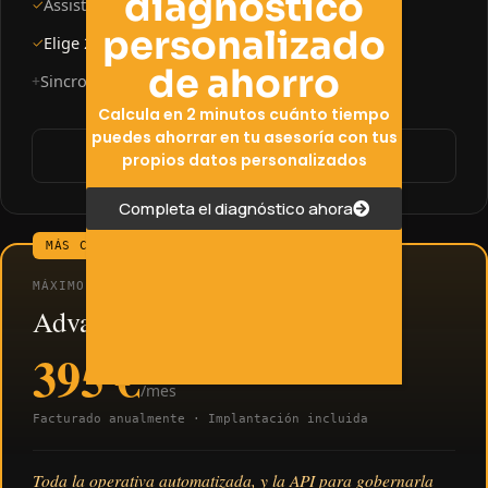
diagnóstico
Assistant
✓
personalizado
Elige 2:
Gestión de ITs, Cotización RETA o Altas
✓
de ahorro
Sincronización local de notificaciones
+
+9 €/mes
Calcula en 2 minutos cuánto tiempo
puedes ahorrar en tu asesoría con tus
Habla con un especialista
propios datos personalizados
Completa el diagnóstico ahora
MÁS CONTRATADO
MÁXIMO RENDIMIENTO
Advance
395 €
/mes
Facturado anualmente · Implantación incluida
Toda la operativa automatizada, y la API para gobernarla