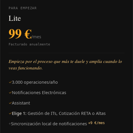
PARA EMPEZAR
Lite
99 €
/mes
Facturado anualmente
Empieza por el proceso que más te duele y amplía cuando lo
veas funcionando.
3.000 operaciones/año
✓
Notificaciones Electrónicas
✓
Assistant
✓
Elige 1:
Gestión de ITs, Cotización RETA o Altas
✓
Sincronización local de notificaciones
+
+9 €/mes