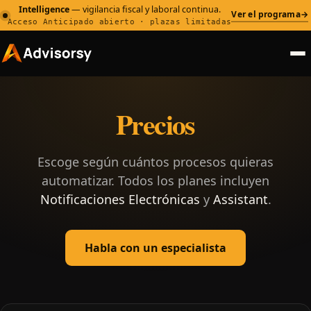
Intelligence
— vigilancia fiscal y laboral continua.
Ver el programa
→
Acceso Anticipado abierto · plazas limitadas
Precios
Escoge según cuántos procesos quieras
automatizar. Todos los planes incluyen
Notificaciones Electrónicas
y
Assistant
.
Habla con un especialista