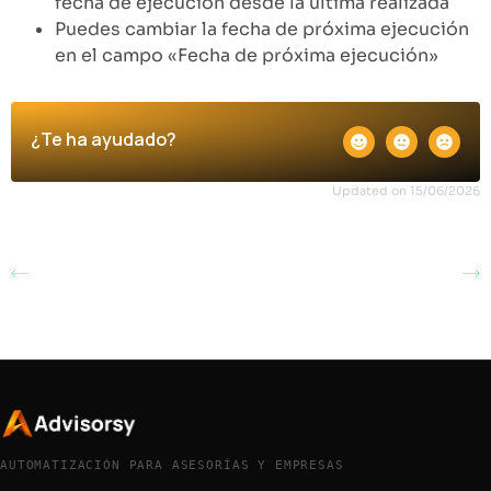
fecha de ejecución desde la última realizada
Puedes cambiar la fecha de próxima ejecución
en el campo «Fecha de próxima ejecución»
¿Te ha ayudado?
Updated on 15/06/2026
Cancelar una
Primeros pasos con el
operación enviada al
robot de Cotización
robot de Cotización
RETA
RETA
AUTOMATIZACIÓN PARA ASESORÍAS Y EMPRESAS