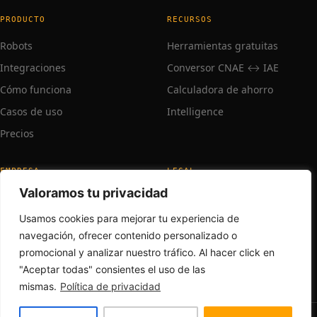
PRODUCTO
RECURSOS
Robots
Herramientas gratuitas
Integraciones
Conversor CNAE ↔ IAE
Cómo funciona
Calculadora de ahorro
Casos de uso
Intelligence
Precios
EMPRESA
LEGAL
Valoramos tu privacidad
Sobre nosotros
Aviso legal
Trabaja con nosotros
Privacidad
Usamos cookies para mejorar tu experiencia de
navegación, ofrecer contenido personalizado o
Contacto
promocional y analizar nuestro tráfico. Al hacer click en
Soporte
"Aceptar todas" consientes el uso de las
mismas.
Política de privacidad