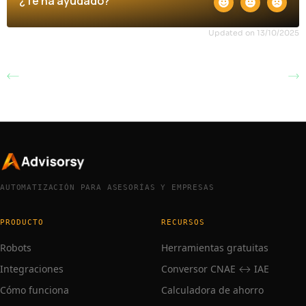
¿Te ha ayudado?
Updated on 13/10/2025
Recordatorios de
Cómo añadir un nuevo
vencimiento o
certificado electrónico
expiración
/ digital
AUTOMATIZACIÓN PARA ASESORÍAS Y EMPRESAS
PRODUCTO
RECURSOS
Robots
Herramientas gratuitas
Integraciones
Conversor CNAE ↔ IAE
Cómo funciona
Calculadora de ahorro