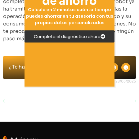
de ahorro
completamente cancelada. En cambio, si el robot ya
ha tramitado su alta en Sistema RED y cancelas la
Calcula en 2 minutos cuánto tiempo
puedes ahorrar en tu asesoría con tus
operación la misma pasará a estado Finalizado y su
propios datos personalizados
consumo computará en tu saldo de operaciones. No
te preocupes porque no seguirá ejecutando ningún
Completa el diagnóstico ahora
paso más una vez cancelada.
¿Te ha ayudado?
Updated on 28/05/2025
Reiniciar una
Primeros pasos con
operación tras una
el robot de Altas
incidencia en Altas