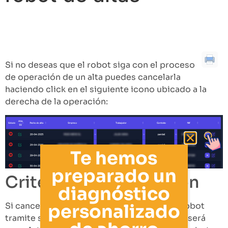
Tabla de contenidos
Criterio de cancelación
Si no deseas que el robot siga con el proceso
de operación de un alta puedes cancelarla
haciendo click en el siguiente icono ubicado a la
derecha de la operación:
Te hemos
preparado un
Criterio de cancelación
diagnóstico
personalizado
Si cancelas una operación antes de que el robot
tramite su alta en Sistema RED la operación será