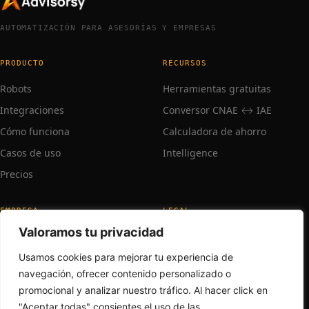
AUTOMATIZACIÓN PARA ASESORÍAS Y EMPRESAS
PRODUCTO
RECURSOS
Robots
Herramientas gratuitas
Integraciones
Conversor CNAE ↔ IAE
Cómo funciona
Calculadora de ahorro
Casos de uso
Intelligence
Precios
EMPRESA
LEGAL
Valoramos tu privacidad
Sobre nosotros
Aviso legal
Trabaja con nosotros
Privacidad
Usamos cookies para mejorar tu experiencia de
navegación, ofrecer contenido personalizado o
Contacto
promocional y analizar nuestro tráfico. Al hacer click en
Soporte
"Aceptar todas" consientes el uso de las